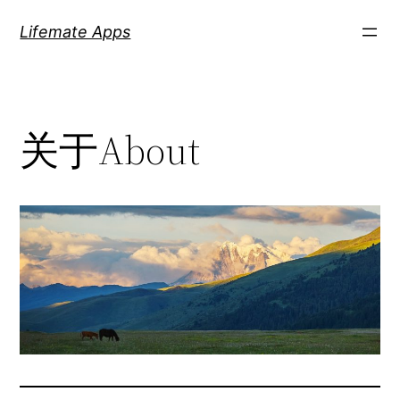
Skip
Lifemate Apps
to
content
关于About