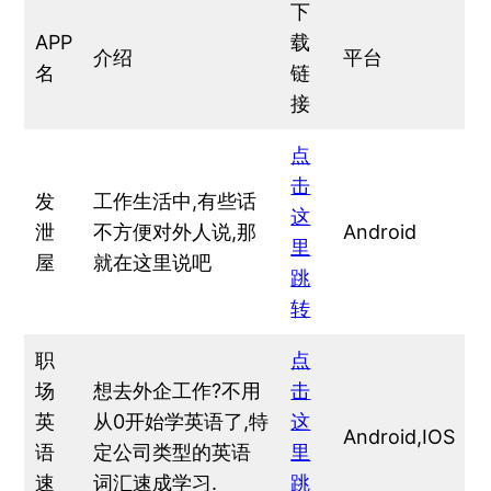
下
APP
载
介绍
平台
名
链
接
点
击
发
工作生活中,有些话
这
泄
不方便对外人说,那
Android
里
屋
就在这里说吧
跳
转
职
点
场
想去外企工作?不用
击
英
从0开始学英语了,特
这
Android,IOS
语
定公司类型的英语
里
速
词汇速成学习.
跳