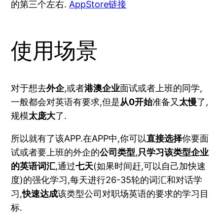
的第三个左右.
AppStore链接
使用场景
对于想去
外企
,或者
港澳企业
面试或者上班的同学,
一般都会对英语有要求,但是
从0开始
准备又
太慢
了,
规模
太庞大
了.
所以就有了该APP.在APP中,你可以
直接选择
你要面
试或者要上班的外企的
公司类型
,
只学习该类型企业
的英语词汇
,通过
七天
(如果时间赶,可以自己加快速
度)的强化学习,每天进行26-35轮的词汇和对话学
习,
快速达成
该类型公司对职场英语的要求的学习目
标.