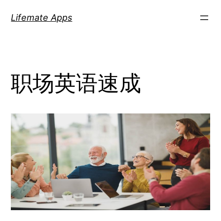
Skip
Lifemate Apps
to
content
职场英语速成